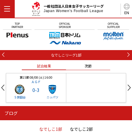
一般社団法人日本女子サッカーリーグ
Japan Women's Football League
EN
TOP
OFFICIAL
OFFICIAL
PARTNER
SPONSOR
SUPPLIER
なでしこリーグ1部
試合結果
次節
第15節 08/08 (土) 16:00
ＡＧＦ
0
-
3
Ｓ世田谷
ニッパツ
ブログ
第16節 09/05 (土) 15:00
第16節 09/05 (土) 15:00
試合結果
次節
ニッパツ
石人の星
-
-
なでしこ1部
なでしこ2部