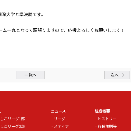
備国際大学と準決勝です。
ーム一丸となって頑張りますので、応援よろしくお願いします！
一覧へ
次へ
ム
ニュース
組織概要
しこリーグ1部
リーグ
ヒストリー
しこリーグ2部
メディア
各種規則等