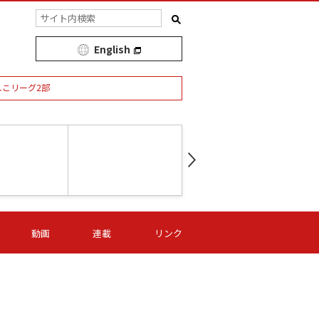
English
しこリーグ2部
第16節 09/05 (土) 15:00
第
ニッパツ
-
ニッパツ
名古屋
/06 (日) 15:00
第16節 09/06 (日) 15:00
第16節 09/05 (土) 15:00
第
動画
連載
リンク
オリプリ
津山
ニッパツ
-
-
-
Ｓ日体大
湯郷ベル
オルカ
ニッパツ
名古屋