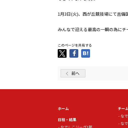
1月3日(火)、西が丘競技場にて吉
みんなで迎える最高の一瞬の為にチ
このページを共有する
前へ
ホーム
チー
なで
日程・結果
なで
なでしこリーグ1部