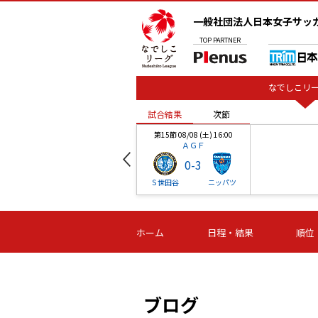
一般社団法人日本女子サッ
TOP
PARTNER
なでしこリー
試合結果
次節
00
第15節 08/08 (土) 16:00
ＡＧＦ
0
-
3
ベル
Ｓ世田谷
ニッパツ
試合結果
次節
00
第16節 09/06 (日) 15:00
第16節 09/05 (土) 15:00
第16節 09/05 (
ホーム
日程・結果
順位
津山
ニッパツ
石人の
-
-
-
体大
湯郷ベル
オルカ
ニッパツ
名古屋
静岡
ブログ