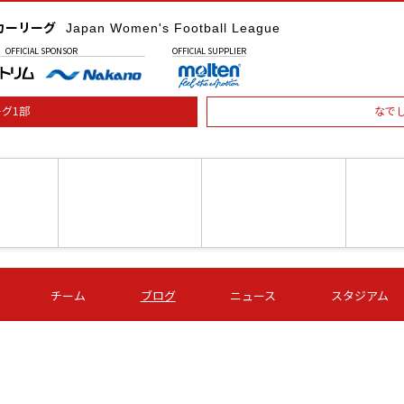
カーリーグ
Japan Women's Football League
OFFICIAL
SPONSOR
OFFICIAL
SUPPLIER
グ1部
なで
土) 15:00
第16節 09/05 (土) 16:00
第16節 09/05 (土) 17:00
第16節 09
チーム
ブログ
ニュース
スタジアム
星
ＡＧＦ
いちご
-
-
愛媛Ｌ
Ｓ世田谷
伊賀ＦＣ
ヴィアマ
Ａハリマ
Ｖ市原Ｌ