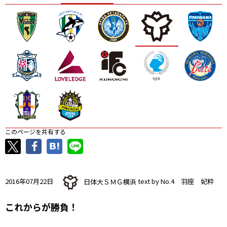
ニッパツ
名古屋
静岡
愛媛Ｌ
このページを共有する
2016年07月22日
日体大ＳＭＧ横浜
text by No.4 羽座 妃粋
これからが勝負！