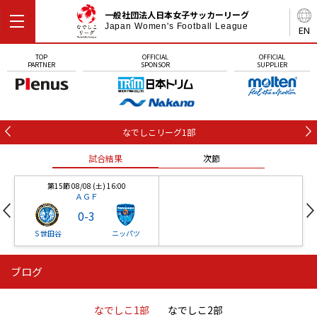
一般社団法人日本女子サッカーリーグ
Japan Women's Football League
EN
TOP
OFFICIAL
OFFICIAL
PARTNER
SPONSOR
SUPPLIER
なでしこリーグ1部
試合結果
次節
第15節 08/08 (土) 16:00
ＡＧＦ
0
-
3
Ｓ世田谷
ニッパツ
ブログ
第16節 09/05 (土) 15:00
第16節 09/05 (土) 15:00
試合結果
次節
ニッパツ
石人の星
-
-
なでしこ1部
なでしこ2部