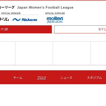
カーリーグ
Japan Women's Football League
OFFICIAL
SPONSOR
OFFICIAL
SUPPLIER
グ1部
なで
土) 15:00
第16節 09/05 (土) 16:00
第16節 09/05 (土) 17:00
第16節 09
チーム
ブログ
ニュース
スタジアム
星
ＡＧＦ
いちご
-
-
愛媛Ｌ
Ｓ世田谷
伊賀ＦＣ
ヴィアマ
Ａハリマ
Ｖ市原Ｌ