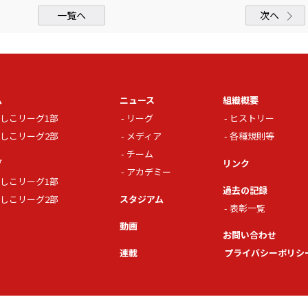
一覧へ
次へ
ム
ニュース
組織概要
しこリーグ1部
リーグ
ヒストリー
しこリーグ2部
メディア
各種規則等
チーム
グ
リンク
アカデミー
しこリーグ1部
過去の記録
しこリーグ2部
スタジアム
表彰一覧
動画
お問い合わせ
連載
プライバシーポリシ