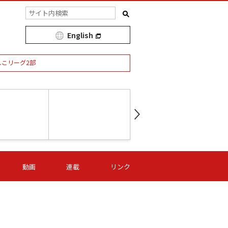
English
しこリーグ2部
第16節 09/05 (土) 15:00
第
ニッパツ
-
ニッパツ
名古屋
/06 (日) 15:00
第16節 09/06 (日) 15:00
第16節 09/05 (土) 15:00
第
動画
連載
リンク
オリプリ
津山
ニッパツ
-
-
-
Ｓ日体大
湯郷ベル
オルカ
ニッパツ
名古屋