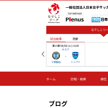
一般社団法人日本女子サッ
TOP
PARTNER
なでしこリー
試合結果
次節
00
第15節 08/08 (土) 16:00
ＡＧＦ
-
ベル
Ｓ世田谷
ニッパツ
試合結果
次節
00
第16節 09/06 (日) 15:00
第16節 09/05 (土) 15:00
第16節 09/05 (
ホーム
日程・結果
順位
津山
ニッパツ
石人の
-
-
-
体大
湯郷ベル
オルカ
ニッパツ
名古屋
静岡
ブログ