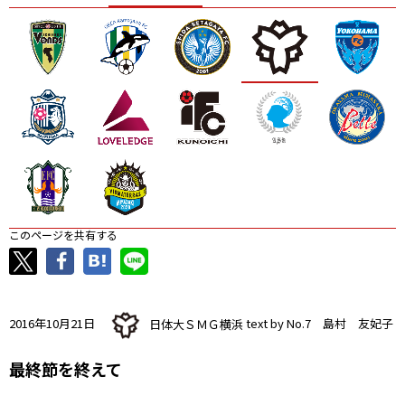
ニッパツ
名古屋
静岡
愛媛Ｌ
このページを共有する
2016年10月21日
日体大ＳＭＧ横浜
text by No.7 島村 友妃子
最終節を終えて