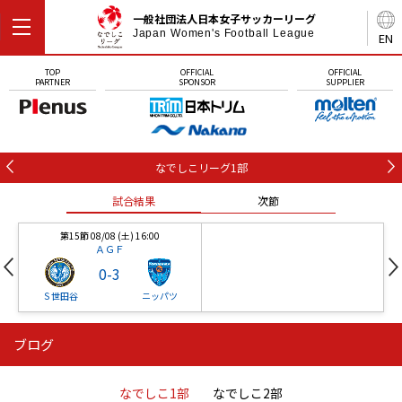
一般社団法人日本女子サッカーリーグ
Japan Women's Football League
EN
TOP
OFFICIAL
OFFICIAL
PARTNER
SPONSOR
SUPPLIER
なでしこリーグ1部
試合結果
次節
第15節 08/08 (土) 16:00
ＡＧＦ
0
-
3
Ｓ世田谷
ニッパツ
ブログ
第16節 09/05 (土) 15:00
第16節 09/05 (土) 15:00
試合結果
次節
ニッパツ
石人の星
-
-
なでしこ1部
なでしこ2部