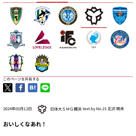
ニッパツ
名古屋
静岡
愛媛Ｌ
このページを共有する
2024年03月12日
日体大ＳＭＧ横浜
text by No.15 北沢 明未
おいしくなあれ！