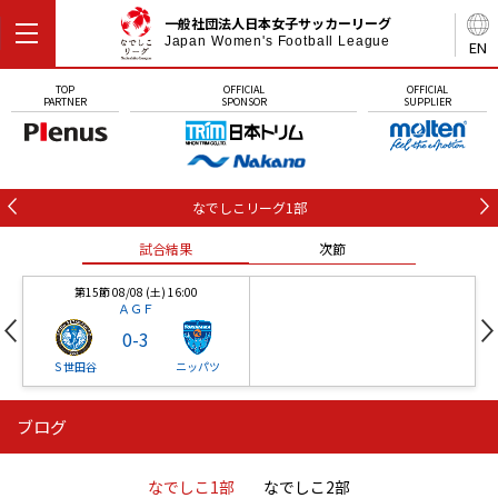
一般社団法人日本女子サッカーリーグ
Japan Women's Football League
EN
TOP
OFFICIAL
OFFICIAL
PARTNER
SPONSOR
SUPPLIER
なでしこリーグ1部
試合結果
次節
第15節 08/08 (土) 16:00
ＡＧＦ
0
-
3
Ｓ世田谷
ニッパツ
ブログ
第16節 09/05 (土) 15:00
第16節 09/05 (土) 15:00
試合結果
次節
ニッパツ
石人の星
-
-
なでしこ1部
なでしこ2部