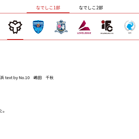
なでしこ1部
なでしこ2部
浜
text by No.10 嶋田 千秋
た。