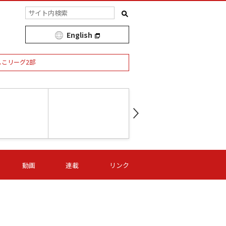
English
しこリーグ2部
第16節 09/05 (土) 15:00
第
ニッパツ
-
ニッパツ
名古屋
/06 (日) 15:00
第16節 09/06 (日) 15:00
第16節 09/05 (土) 15:00
第
動画
連載
リンク
オリプリ
津山
ニッパツ
-
-
-
Ｓ日体大
湯郷ベル
オルカ
ニッパツ
名古屋