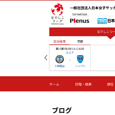
一般社団法人日本女子サッ
TOP
PARTNER
なでしこリー
試合結果
次節
00
第15節 08/08 (土) 16:00
ＡＧＦ
-
ベル
Ｓ世田谷
ニッパツ
試合結果
次節
00
第16節 09/06 (日) 15:00
第16節 09/05 (土) 15:00
第16節 09/05 (
ホーム
日程・結果
順位
津山
ニッパツ
石人の
-
-
-
体大
湯郷ベル
オルカ
ニッパツ
名古屋
静岡
ブログ