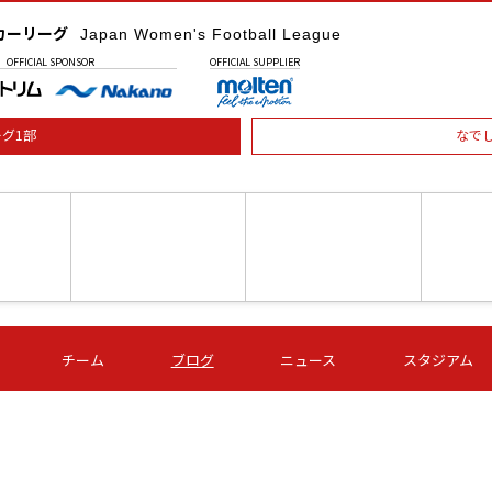
カーリーグ
Japan Women's Football League
OFFICIAL
SPONSOR
OFFICIAL
SUPPLIER
グ1部
なで
土) 15:00
第16節 09/05 (土) 16:00
第16節 09/05 (土) 17:00
第16節 09
チーム
ブログ
ニュース
スタジアム
星
ＡＧＦ
いちご
-
-
愛媛Ｌ
Ｓ世田谷
伊賀ＦＣ
ヴィアマ
Ａハリマ
Ｖ市原Ｌ