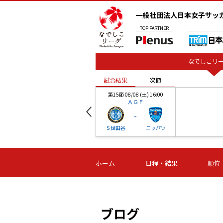
一般社団法人日本女子サッ
TOP
PARTNER
なでしこリー
試合結果
次節
00
第15節 08/08 (土) 16:00
ＡＧＦ
-
ベル
Ｓ世田谷
ニッパツ
試合結果
次節
00
第16節 09/06 (日) 15:00
第16節 09/05 (土) 15:00
第16節 09/05 (
ホーム
日程・結果
順位
津山
ニッパツ
石人の
-
-
-
体大
湯郷ベル
オルカ
ニッパツ
名古屋
静岡
ブログ