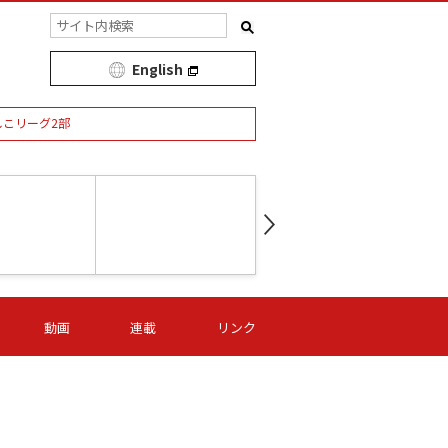
English
しこリーグ2部
第16節 09/05 (土) 15:00
第
ニッパツ
-
ニッパツ
名古屋
/06 (日) 15:00
第16節 09/06 (日) 15:00
第16節 09/05 (土) 15:00
第
動画
連載
リンク
オリプリ
津山
ニッパツ
-
-
-
Ｓ日体大
湯郷ベル
オルカ
ニッパツ
名古屋