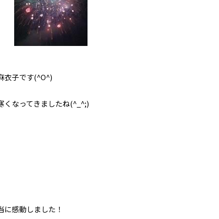
子です(^O^)
なってきましたね(^_^;)
当に感動しました！