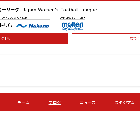
カーリーグ
Japan Women's Football League
OFFICIAL
SPONSOR
OFFICIAL
SUPPLIER
グ1部
なで
土) 15:00
第16節 09/05 (土) 16:00
第16節 09/05 (土) 17:00
第16節 09
チーム
ブログ
ニュース
スタジアム
星
ＡＧＦ
いちご
-
-
愛媛Ｌ
Ｓ世田谷
伊賀ＦＣ
ヴィアマ
Ａハリマ
Ｖ市原Ｌ