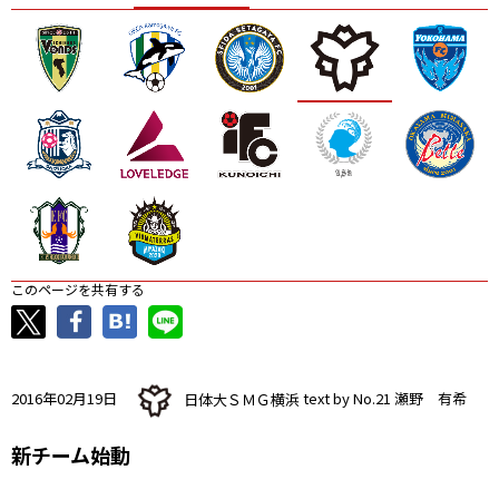
ニッパツ
名古屋
静岡
愛媛Ｌ
このページを共有する
2016年02月19日
日体大ＳＭＧ横浜
text by No.21 瀬野 有希
新チーム始動