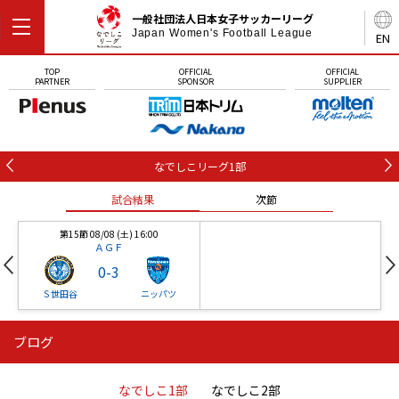
一般社団法人日本女子サッカーリーグ
Japan Women's Football League
EN
TOP
OFFICIAL
OFFICIAL
PARTNER
SPONSOR
SUPPLIER
なでしこリーグ1部
試合結果
次節
第15節 08/08 (土) 16:00
ＡＧＦ
0
-
3
Ｓ世田谷
ニッパツ
ブログ
第16節 09/05 (土) 15:00
第16節 09/05 (土) 15:00
試合結果
次節
ニッパツ
石人の星
-
-
なでしこ1部
なでしこ2部