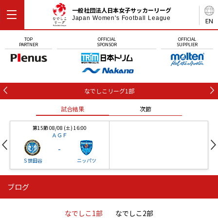
一般社団法人日本女子サッカーリーグ
Japan Women's Football League
EN
TOP
OFFICIAL
OFFICIAL
PARTNER
SPONSOR
SUPPLIER
なでしこリーグ1部
試合結果
次節
第15節 08/08 (土) 16:00
ＡＧＦ
-
Ｓ世田谷
ニッパツ
ブログ
第16節 09/05 (土) 15:00
第16節 09/05 (土) 15:00
試合結果
次節
ニッパツ
石人の星
-
-
なでしこ1部
なでしこ2部