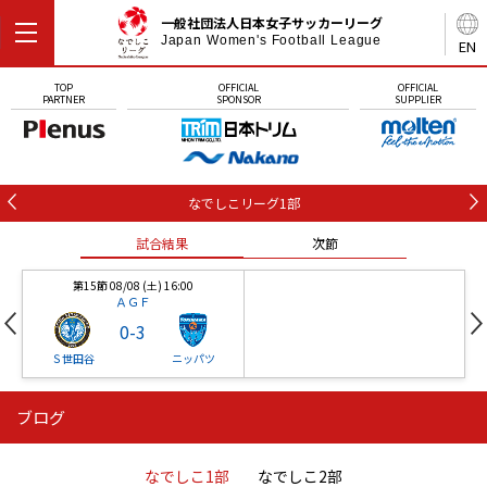
一般社団法人日本女子サッカーリーグ
Japan Women's Football League
EN
TOP
OFFICIAL
OFFICIAL
PARTNER
SPONSOR
SUPPLIER
なでしこリーグ1部
試合結果
次節
第15節 08/08 (土) 16:00
ＡＧＦ
0
-
3
Ｓ世田谷
ニッパツ
ブログ
第16節 09/05 (土) 15:00
第16節 09/05 (土) 15:00
試合結果
次節
ニッパツ
石人の星
-
-
なでしこ1部
なでしこ2部