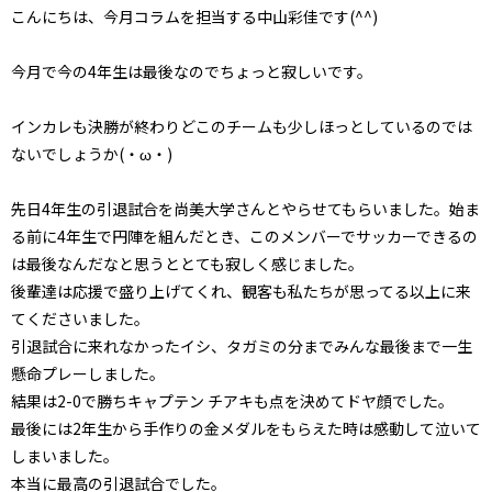
こんにちは、今月コラムを担当する中山彩佳です(^^)
今月で今の4年生は最後なのでちょっと寂しいです。
インカレも決勝が終わりどこのチームも少しほっとしているのでは
ないでしょうか(・ω・)
先日4年生の引退試合を尚美大学さんとやらせてもらいました。始ま
る前に4年生で円陣を組んだとき、このメンバーでサッカーできるの
は最後なんだなと思うととても寂しく感じました。
後輩達は応援で盛り上げてくれ、観客も私たちが思ってる以上に来
てくださいました。
引退試合に来れなかったイシ、タガミの分までみんな最後まで一生
懸命プレーしました。
結果は2-0で勝ちキャプテン チアキも点を決めてドヤ顔でした。
最後には2年生から手作りの金メダルをもらえた時は感動して泣いて
しまいました。
本当に最高の引退試合でした。