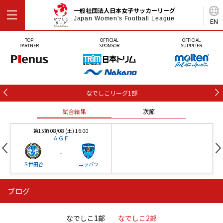
一般社団法人日本女子サッカーリーグ
Japan Women's Football League
EN
TOP
OFFICIAL
OFFICIAL
PARTNER
SPONSOR
SUPPLIER
なでしこリーグ1部
試合結果
次節
第15節 08/08 (土) 16:00
ＡＧＦ
-
Ｓ世田谷
ニッパツ
ブログ
第16節 09/05 (土) 15:00
第16節 09/05 (土) 15:00
試合結果
次節
ニッパツ
石人の星
-
-
なでしこ1部
なでしこ2部