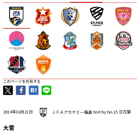
ニッパツ
名古屋
静岡
愛媛Ｌ
このページを共有する
2014年02月21日
ＪＦＡアカデミー福島
text by No.15 立花葉
大雪