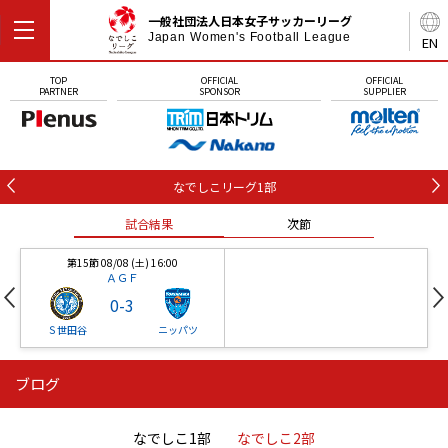
一般社団法人日本女子サッカーリーグ
Japan Women's Football League
EN
TOP
OFFICIAL
OFFICIAL
PARTNER
SPONSOR
SUPPLIER
なでしこリーグ1部
試合結果
次節
第15節 08/08 (土) 16:00
ＡＧＦ
0
-
3
Ｓ世田谷
ニッパツ
ブログ
第16節 09/05 (土) 15:00
第16節 09/05 (土) 15:00
試合結果
次節
ニッパツ
石人の星
-
-
なでしこ1部
なでしこ2部