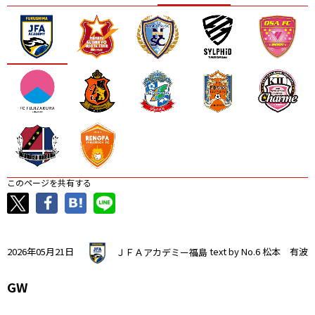
ニッパツ
名古屋
静岡
愛媛Ｌ
このページを共有する
2026年05月21日
ＪＦＡアカデミー福島
text by No.6 松本 有波
GW