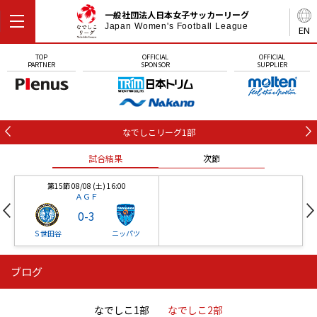
一般社団法人日本女子サッカーリーグ
Japan Women's Football League
EN
TOP
OFFICIAL
OFFICIAL
PARTNER
SPONSOR
SUPPLIER
なでしこリーグ1部
試合結果
次節
第15節 08/08 (土) 16:00
ＡＧＦ
0
-
3
Ｓ世田谷
ニッパツ
ブログ
第16節 09/05 (土) 15:00
第16節 09/05 (土) 15:00
試合結果
次節
ニッパツ
石人の星
-
-
なでしこ1部
なでしこ2部