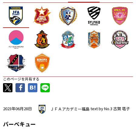
ニッパツ
名古屋
静岡
愛媛Ｌ
このページを共有する
2023年06月28日
ＪＦＡアカデミー福島
text by No.3 古賀 塔子
バーベキュー