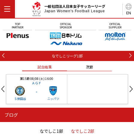
一般社団法人日本女子サッカーリーグ
Japan Women's Football League
EN
TOP
OFFICIAL
OFFICIAL
PARTNER
SPONSOR
SUPPLIER
なでしこリーグ1部
試合結果
次節
第15節 08/08 (土) 16:00
ＡＧＦ
-
Ｓ世田谷
ニッパツ
ブログ
第16節 09/05 (土) 15:00
第16節 09/05 (土) 15:00
試合結果
次節
ニッパツ
石人の星
-
-
なでしこ1部
なでしこ2部