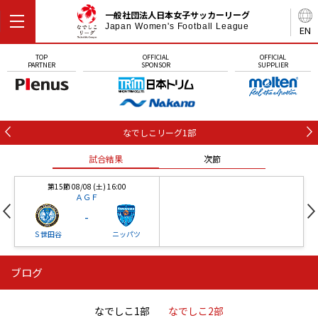
一般社団法人日本女子サッカーリーグ
Japan Women's Football League
EN
TOP
OFFICIAL
OFFICIAL
PARTNER
SPONSOR
SUPPLIER
なでしこリーグ1部
試合結果
次節
第15節 08/08 (土) 16:00
ＡＧＦ
-
Ｓ世田谷
ニッパツ
ブログ
第16節 09/05 (土) 15:00
第16節 09/05 (土) 15:00
試合結果
次節
ニッパツ
石人の星
-
-
なでしこ1部
なでしこ2部