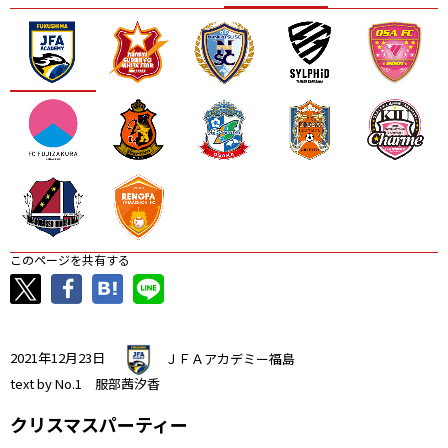
ニッパツ
名古屋
静岡
愛媛Ｌ
このページを共有する
2021年12月23日
ＪＦＡアカデミー福島
text by No.1 服部茜汐香
クリスマスパーティー