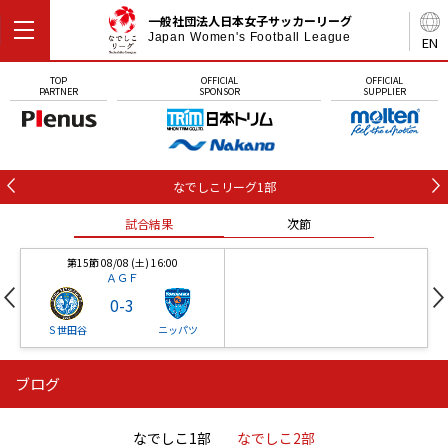
一般社団法人日本女子サッカーリーグ
Japan Women's Football League
EN
TOP
OFFICIAL
OFFICIAL
PARTNER
SPONSOR
SUPPLIER
なでしこリーグ1部
試合結果
次節
第15節 08/08 (土) 16:00
ＡＧＦ
0
-
3
Ｓ世田谷
ニッパツ
ブログ
第16節 09/05 (土) 15:00
第16節 09/05 (土) 15:00
試合結果
次節
ニッパツ
石人の星
-
-
なでしこ1部
なでしこ2部