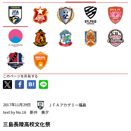
ニッパツ
名古屋
静岡
愛媛Ｌ
このページを共有する
2017年11月29日
ＪＦＡアカデミー福島
text by No.16 新井 美夕
三島長陵高校文化祭