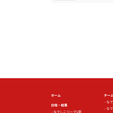
ホーム
チー
なで
日程・結果
なで
なでしこリーグ1部