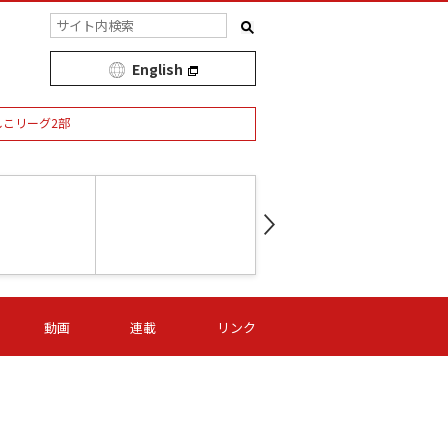
English
しこリーグ2部
第16節 09/05 (土) 15:00
第
ニッパツ
-
ニッパツ
名古屋
/06 (日) 15:00
第16節 09/06 (日) 15:00
第16節 09/05 (土) 15:00
第
動画
連載
リンク
オリプリ
津山
ニッパツ
-
-
-
Ｓ日体大
湯郷ベル
オルカ
ニッパツ
名古屋