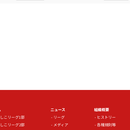
ム
ニュース
組織概要
しこリーグ1部
リーグ
ヒストリー
しこリーグ2部
メディア
各種規則等