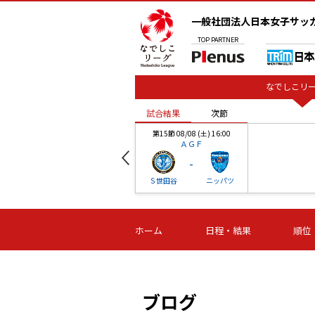
一般社団法人日本女子サッ
TOP
PARTNER
なでしこリー
試合結果
次節
00
第15節 08/08 (土) 16:00
ＡＧＦ
-
ベル
Ｓ世田谷
ニッパツ
試合結果
次節
00
第16節 09/06 (日) 15:00
第16節 09/05 (土) 15:00
第16節 09/05 (
ホーム
日程・結果
順位
津山
ニッパツ
石人の
-
-
-
体大
湯郷ベル
オルカ
ニッパツ
名古屋
静岡
ブログ