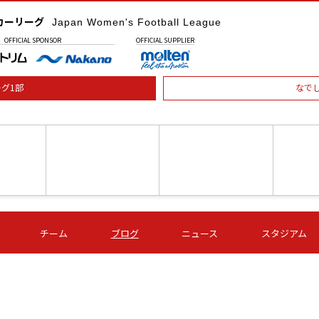
カーリーグ
Japan Women's Football League
OFFICIAL
SPONSOR
OFFICIAL
SUPPLIER
グ1部
なで
土) 15:00
第16節 09/05 (土) 16:00
第16節 09/05 (土) 17:00
第16節 09
チーム
ブログ
ニュース
スタジアム
星
ＡＧＦ
いちご
-
-
愛媛Ｌ
Ｓ世田谷
伊賀ＦＣ
ヴィアマ
Ａハリマ
Ｖ市原Ｌ