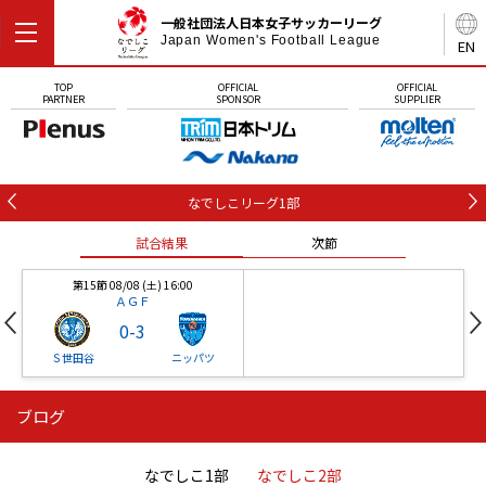
一般社団法人日本女子サッカーリーグ
Japan Women's Football League
EN
TOP
OFFICIAL
OFFICIAL
PARTNER
SPONSOR
SUPPLIER
なでしこリーグ1部
試合結果
次節
第15節 08/08 (土) 16:00
ＡＧＦ
0
-
3
Ｓ世田谷
ニッパツ
ブログ
第16節 09/05 (土) 15:00
第16節 09/05 (土) 15:00
試合結果
次節
ニッパツ
石人の星
-
-
なでしこ1部
なでしこ2部