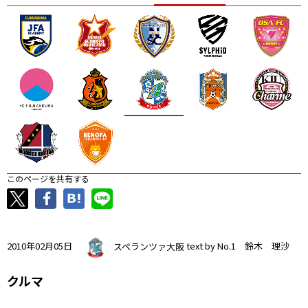
ニッパツ
名古屋
静岡
愛媛Ｌ
このページを共有する
2010年02月05日
スペランツァ大阪
text by No.1 鈴木 理沙
クルマ