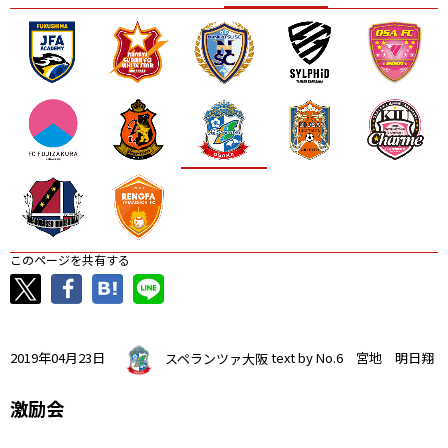
ニッパツ
名古屋
静岡
愛媛Ｌ
このページを共有する
2019年04月23日
スペランツァ大阪
text by No.6 宮地 明日翔
激励会