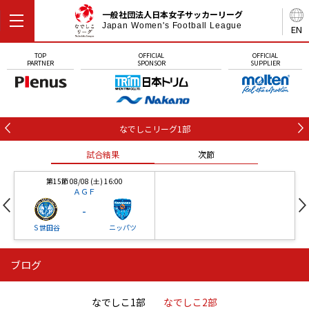
一般社団法人日本女子サッカーリーグ
Japan Women's Football League
EN
TOP
OFFICIAL
OFFICIAL
PARTNER
SPONSOR
SUPPLIER
なでしこリーグ1部
試合結果
次節
第15節 08/08 (土) 16:00
ＡＧＦ
-
Ｓ世田谷
ニッパツ
ブログ
第16節 09/05 (土) 15:00
第16節 09/05 (土) 15:00
試合結果
次節
ニッパツ
石人の星
-
-
なでしこ1部
なでしこ2部