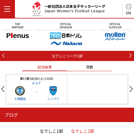
一般社団法人日本女子サッカーリーグ
Japan Women's Football League
EN
TOP
OFFICIAL
OFFICIAL
PARTNER
SPONSOR
SUPPLIER
なでしこリーグ1部
試合結果
次節
第15節 08/08 (土) 16:00
ＡＧＦ
-
Ｓ世田谷
ニッパツ
ブログ
第16節 09/05 (土) 15:00
第16節 09/05 (土) 15:00
試合結果
次節
ニッパツ
石人の星
-
-
なでしこ1部
なでしこ2部