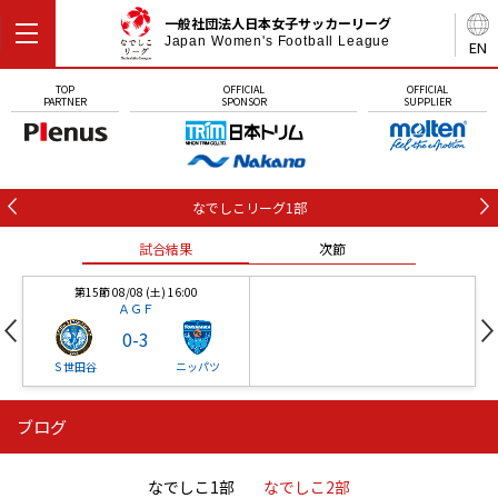
一般社団法人日本女子サッカーリーグ
Japan Women's Football League
EN
TOP
OFFICIAL
OFFICIAL
PARTNER
SPONSOR
SUPPLIER
なでしこリーグ1部
試合結果
次節
第15節 08/08 (土) 16:00
ＡＧＦ
0
-
3
Ｓ世田谷
ニッパツ
ブログ
第16節 09/05 (土) 15:00
第16節 09/05 (土) 15:00
試合結果
次節
ニッパツ
石人の星
-
-
なでしこ1部
なでしこ2部