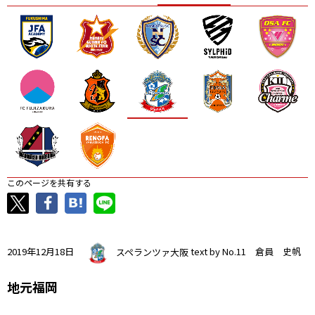
ニッパツ
名古屋
静岡
愛媛Ｌ
このページを共有する
2019年12月18日
スペランツァ大阪
text by No.11 倉員 史帆
地元福岡