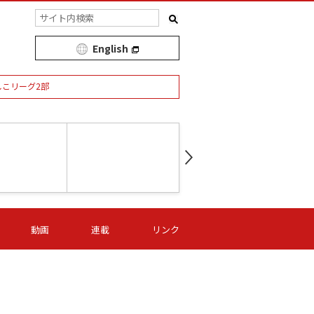
English
しこリーグ2部
第16節 09/05 (土) 15:00
第
ニッパツ
-
ニッパツ
名古屋
/06 (日) 15:00
第16節 09/06 (日) 15:00
第16節 09/05 (土) 15:00
第
動画
連載
リンク
オリプリ
津山
ニッパツ
-
-
-
Ｓ日体大
湯郷ベル
オルカ
ニッパツ
名古屋