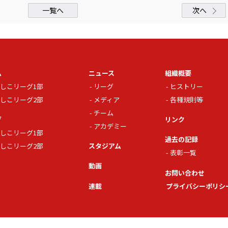
一覧へ
次へ
ム
ニュース
組織概要
しこリーグ1部
リーグ
ヒストリー
しこリーグ2部
メディア
各種規則等
チーム
グ
リンク
アカデミー
しこリーグ1部
過去の記録
しこリーグ2部
スタジアム
表彰一覧
動画
お問い合わせ
連載
プライバシーポリシ