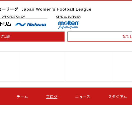
カーリーグ
Japan Women's Football League
OFFICIAL
SPONSOR
OFFICIAL
SUPPLIER
グ1部
なで
土) 15:00
第16節 09/05 (土) 16:00
第16節 09/05 (土) 17:00
第16節 09
チーム
ブログ
ニュース
スタジアム
星
ＡＧＦ
いちご
-
-
愛媛Ｌ
Ｓ世田谷
伊賀ＦＣ
ヴィアマ
Ａハリマ
Ｖ市原Ｌ