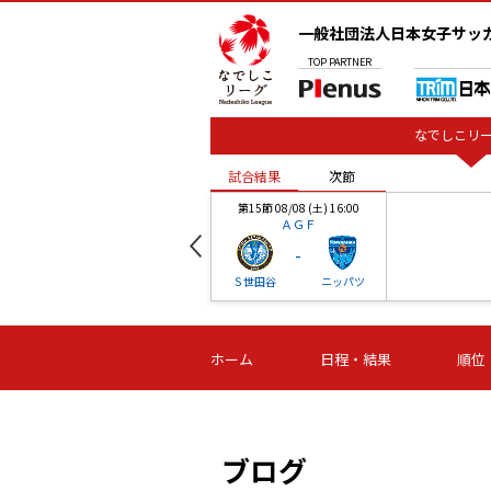
一般社団法人日本女子サッ
TOP
PARTNER
なでしこリー
試合結果
次節
00
第15節 08/08 (土) 16:00
ＡＧＦ
-
ベル
Ｓ世田谷
ニッパツ
試合結果
次節
00
第16節 09/06 (日) 15:00
第16節 09/05 (土) 15:00
第16節 09/05 (
ホーム
日程・結果
順位
津山
ニッパツ
石人の
-
-
-
体大
湯郷ベル
オルカ
ニッパツ
名古屋
静岡
ブログ