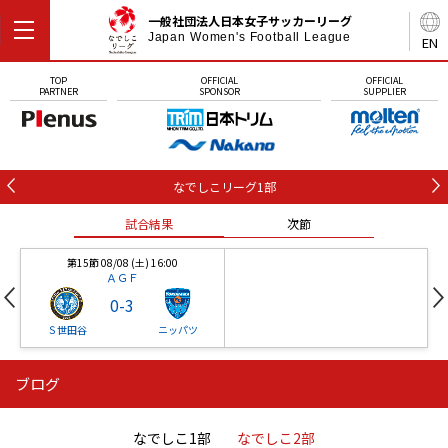
一般社団法人日本女子サッカーリーグ
Japan Women's Football League
EN
TOP
OFFICIAL
OFFICIAL
PARTNER
SPONSOR
SUPPLIER
なでしこリーグ1部
試合結果
次節
第15節 08/08 (土) 16:00
ＡＧＦ
0
-
3
Ｓ世田谷
ニッパツ
ブログ
第16節 09/05 (土) 15:00
第16節 09/05 (土) 15:00
試合結果
次節
ニッパツ
石人の星
-
-
なでしこ1部
なでしこ2部