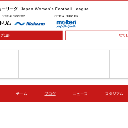
カーリーグ
Japan Women's Football League
OFFICIAL
SPONSOR
OFFICIAL
SUPPLIER
グ1部
なで
土) 15:00
第16節 09/05 (土) 16:00
第16節 09/05 (土) 17:00
第16節 09
チーム
ブログ
ニュース
スタジアム
星
ＡＧＦ
いちご
-
-
愛媛Ｌ
Ｓ世田谷
伊賀ＦＣ
ヴィアマ
Ａハリマ
Ｖ市原Ｌ