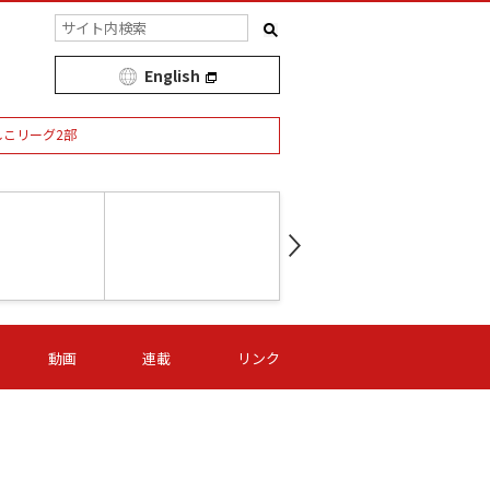
English
しこリーグ2部
第16節 09/05 (土) 15:00
第
ニッパツ
-
ニッパツ
名古屋
/06 (日) 15:00
第16節 09/06 (日) 15:00
第16節 09/05 (土) 15:00
第
動画
連載
リンク
オリプリ
津山
ニッパツ
-
-
-
Ｓ日体大
湯郷ベル
オルカ
ニッパツ
名古屋