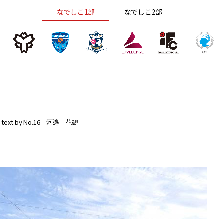
なでしこ1部
なでしこ2部
text by No.16 河邉 花観