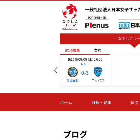
一般社団法人日本女子サッ
TOP
PARTNER
なでしこリー
試合結果
次節
00
第15節 08/08 (土) 16:00
ＡＧＦ
0
-
3
ベル
Ｓ世田谷
ニッパツ
試合結果
次節
00
第16節 09/06 (日) 15:00
第16節 09/05 (土) 15:00
第16節 09/05 (
ホーム
日程・結果
順位
津山
ニッパツ
石人の
-
-
-
体大
湯郷ベル
オルカ
ニッパツ
名古屋
静岡
ブログ