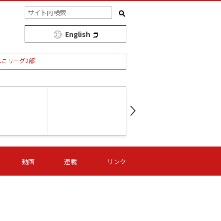
English
しこリーグ2部
第16節 09/05 (土) 15:00
第
ニッパツ
-
ニッパツ
名古屋
/06 (日) 15:00
第16節 09/06 (日) 15:00
第16節 09/05 (土) 15:00
第
動画
連載
リンク
オリプリ
津山
ニッパツ
-
-
-
Ｓ日体大
湯郷ベル
オルカ
ニッパツ
名古屋