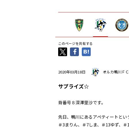
このページを共有する
2020年03月18日
オルカ鴨川ＦＣ
サプライズ☆
背番号８深澤里沙です。
先日、鴨川にあるアペティートとい
＃3まりん、＃7しま、＃13ゆず、