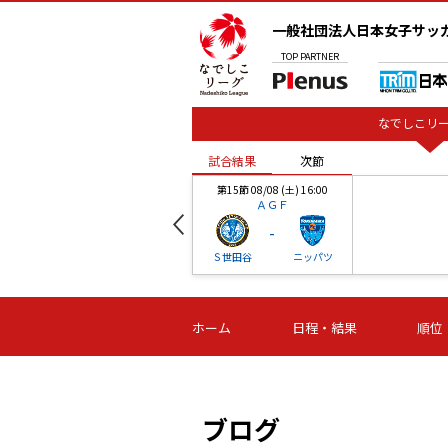
一般社団法人日本女子サッ
TOP
PARTNER
なでしこリー
試合結果
次節
00
第15節 08/08 (土) 16:00
ＡＧＦ
-
ベル
Ｓ世田谷
ニッパツ
試合結果
次節
00
第16節 09/06 (日) 15:00
第16節 09/05 (土) 15:00
第16節 09/05 (
ホーム
日程・結果
順位
津山
ニッパツ
石人の
-
-
-
体大
湯郷ベル
オルカ
ニッパツ
名古屋
静岡
ブログ