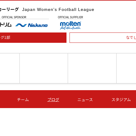
カーリーグ
Japan Women's Football League
OFFICIAL
SPONSOR
OFFICIAL
SUPPLIER
グ1部
なで
土) 15:00
第16節 09/05 (土) 16:00
第16節 09/05 (土) 17:00
第16節 09
チーム
ブログ
ニュース
スタジアム
星
ＡＧＦ
いちご
-
-
愛媛Ｌ
Ｓ世田谷
伊賀ＦＣ
ヴィアマ
Ａハリマ
Ｖ市原Ｌ