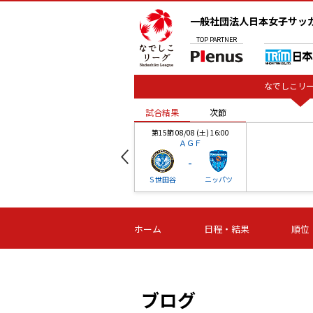
一般社団法人日本女子サッ
TOP
PARTNER
なでしこリー
試合結果
次節
00
第15節 08/08 (土) 16:00
ＡＧＦ
-
ベル
Ｓ世田谷
ニッパツ
試合結果
次節
00
第16節 09/06 (日) 15:00
第16節 09/05 (土) 15:00
第16節 09/05 (
ホーム
日程・結果
順位
津山
ニッパツ
石人の
-
-
-
体大
湯郷ベル
オルカ
ニッパツ
名古屋
静岡
ブログ