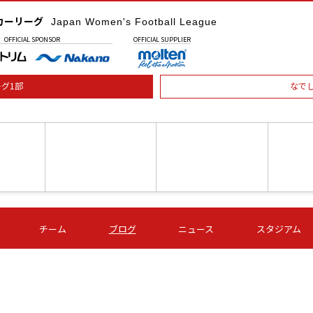
カーリーグ
Japan Women's Football League
OFFICIAL
SPONSOR
OFFICIAL
SUPPLIER
グ1部
なで
土) 15:00
第16節 09/05 (土) 16:00
第16節 09/05 (土) 17:00
第16節 09
チーム
ブログ
ニュース
スタジアム
星
ＡＧＦ
いちご
-
-
愛媛Ｌ
Ｓ世田谷
伊賀ＦＣ
ヴィアマ
Ａハリマ
Ｖ市原Ｌ