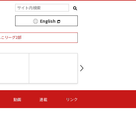
English
しこリーグ2部
第16節 09/05 (土) 15:00
第
ニッパツ
-
ニッパツ
名古屋
/06 (日) 15:00
第16節 09/06 (日) 15:00
第16節 09/05 (土) 15:00
第
動画
連載
リンク
オリプリ
津山
ニッパツ
-
-
-
Ｓ日体大
湯郷ベル
オルカ
ニッパツ
名古屋