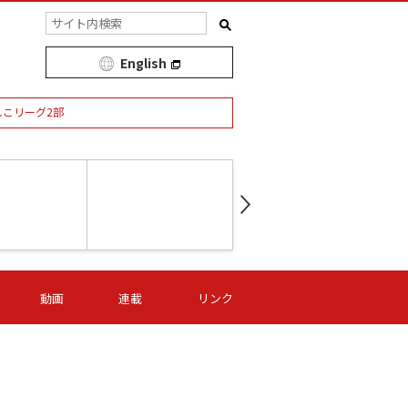
English
しこリーグ2部
第16節 09/05 (土) 15:00
第
ニッパツ
-
ニッパツ
名古屋
/06 (日) 15:00
第16節 09/06 (日) 15:00
第16節 09/05 (土) 15:00
第
動画
連載
リンク
オリプリ
津山
ニッパツ
-
-
-
Ｓ日体大
湯郷ベル
オルカ
ニッパツ
名古屋