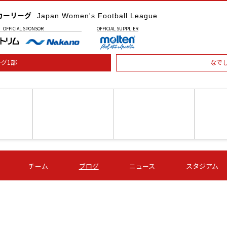
カーリーグ
Japan Women's Football League
OFFICIAL
SPONSOR
OFFICIAL
SUPPLIER
グ1部
なで
土) 15:00
第16節 09/05 (土) 16:00
第16節 09/05 (土) 17:00
第16節 09
チーム
ブログ
ニュース
スタジアム
星
ＡＧＦ
いちご
-
-
愛媛Ｌ
Ｓ世田谷
伊賀ＦＣ
ヴィアマ
Ａハリマ
Ｖ市原Ｌ