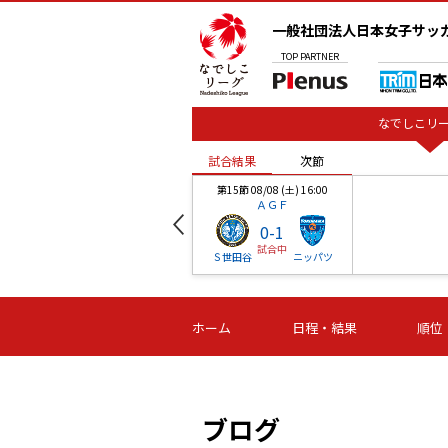
一般社団法人日本女子サッ
TOP
PARTNER
なでしこリー
試合結果
次節
00
第15節 08/08 (土) 16:00
ＡＧＦ
0
-
1
試合中
ベル
Ｓ世田谷
ニッパツ
試合結果
次節
00
第16節 09/06 (日) 15:00
第16節 09/05 (土) 15:00
第16節 09/05 (
ホーム
日程・結果
順位
津山
ニッパツ
石人の
-
-
-
体大
湯郷ベル
オルカ
ニッパツ
名古屋
静岡
ブログ