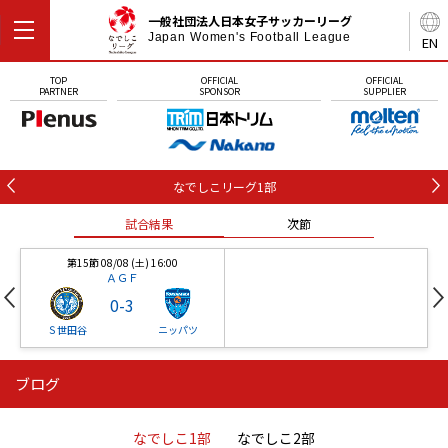
一般社団法人日本女子サッカーリーグ
Japan Women's Football League
EN
TOP
OFFICIAL
OFFICIAL
PARTNER
SPONSOR
SUPPLIER
なでしこリーグ1部
試合結果
次節
第15節 08/08 (土) 16:00
ＡＧＦ
0
-
3
Ｓ世田谷
ニッパツ
ブログ
第16節 09/05 (土) 15:00
第16節 09/05 (土) 15:00
試合結果
次節
ニッパツ
石人の星
-
-
なでしこ1部
なでしこ2部