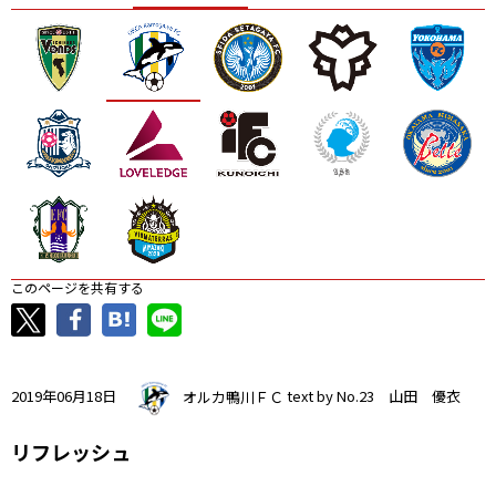
ニッパツ
名古屋
静岡
愛媛Ｌ
このページを共有する
2019年06月18日
オルカ鴨川ＦＣ
text by No.23 山田 優衣
リフレッシュ