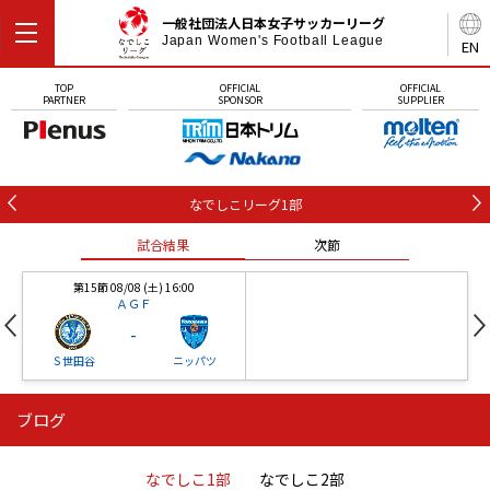
一般社団法人日本女子サッカーリーグ
Japan Women's Football League
EN
TOP
OFFICIAL
OFFICIAL
PARTNER
SPONSOR
SUPPLIER
なでしこリーグ1部
試合結果
次節
第15節 08/08 (土) 16:00
ＡＧＦ
-
Ｓ世田谷
ニッパツ
ブログ
第16節 09/05 (土) 15:00
第16節 09/05 (土) 15:00
試合結果
次節
ニッパツ
石人の星
-
-
なでしこ1部
なでしこ2部