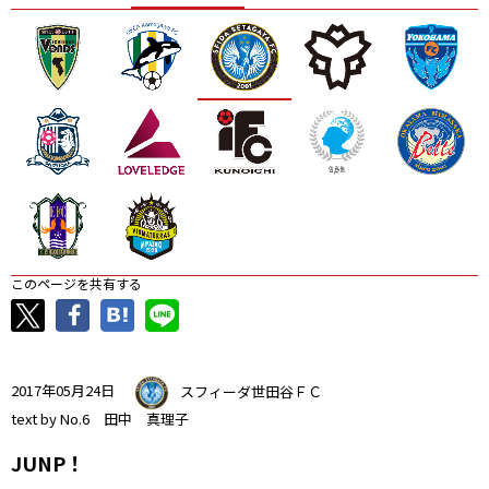
ニッパツ
名古屋
静岡
愛媛Ｌ
このページを共有する
2017年05月24日
スフィーダ世田谷ＦＣ
text by No.6 田中 真理子
JUNP！