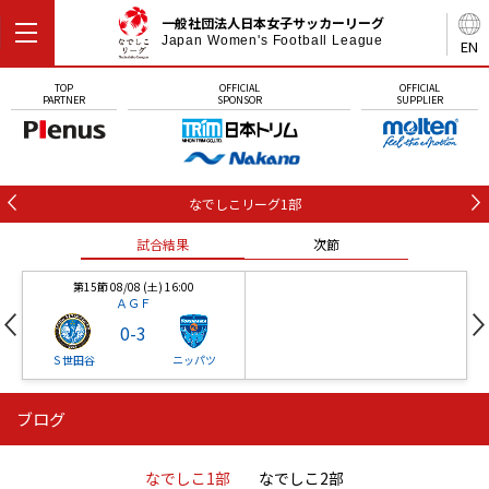
一般社団法人日本女子サッカーリーグ
Japan Women's Football League
EN
TOP
OFFICIAL
OFFICIAL
PARTNER
SPONSOR
SUPPLIER
なでしこリーグ1部
試合結果
次節
第15節 08/08 (土) 16:00
ＡＧＦ
0
-
3
Ｓ世田谷
ニッパツ
ブログ
第16節 09/05 (土) 15:00
第16節 09/05 (土) 15:00
試合結果
次節
ニッパツ
石人の星
-
-
なでしこ1部
なでしこ2部