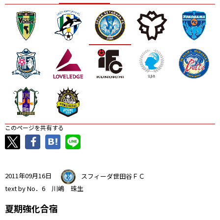
ニッパツ
名古屋
静岡
愛媛Ｌ
このページを共有する
2011年09月16日
スフィーダ世田谷ＦＣ
text by No．6 川嶋 珠生
夏期強化合宿