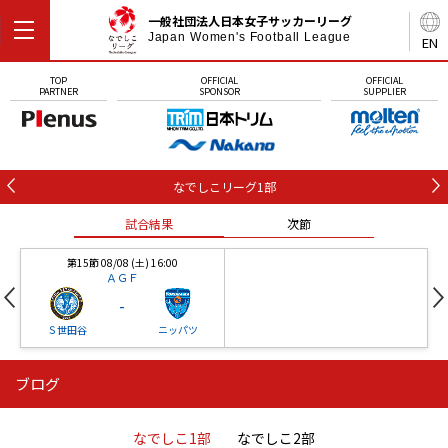
一般社団法人日本女子サッカーリーグ
Japan Women's Football League
EN
TOP
OFFICIAL
OFFICIAL
PARTNER
SPONSOR
SUPPLIER
なでしこリーグ1部
試合結果
次節
第15節 08/08 (土) 16:00
ＡＧＦ
-
Ｓ世田谷
ニッパツ
ブログ
第16節 09/05 (土) 15:00
第16節 09/05 (土) 15:00
試合結果
次節
ニッパツ
石人の星
-
-
なでしこ1部
なでしこ2部