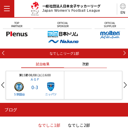
一般社団法人日本女子サッカーリーグ
Japan Women's Football League
EN
TOP
OFFICIAL
OFFICIAL
PARTNER
SPONSOR
SUPPLIER
なでしこリーグ1部
試合結果
次節
第15節 08/08 (土) 16:00
ＡＧＦ
0
-
3
Ｓ世田谷
ニッパツ
ブログ
第16節 09/05 (土) 15:00
第16節 09/05 (土) 15:00
試合結果
次節
ニッパツ
石人の星
-
-
なでしこ1部
なでしこ2部