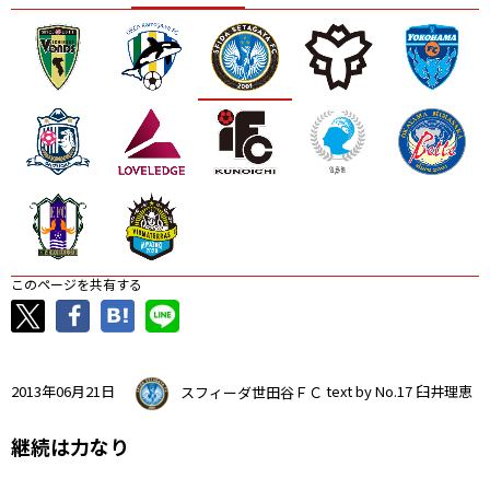
ニッパツ
名古屋
静岡
愛媛Ｌ
このページを共有する
2013年06月21日
スフィーダ世田谷ＦＣ
text by No.17 臼井理恵
継続は力なり