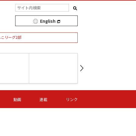
English
しこリーグ2部
第16節 09/05 (土) 15:00
第
ニッパツ
-
ニッパツ
名古屋
/06 (日) 15:00
第16節 09/06 (日) 15:00
第16節 09/05 (土) 15:00
第
動画
連載
リンク
オリプリ
津山
ニッパツ
-
-
-
Ｓ日体大
湯郷ベル
オルカ
ニッパツ
名古屋