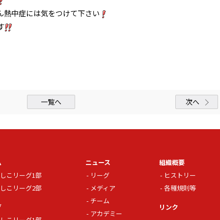
ん熱中症には気をつけて下さい
す
一覧へ
次へ
ム
ニュース
組織概要
しこリーグ1部
リーグ
ヒストリー
しこリーグ2部
メディア
各種規則等
チーム
グ
リンク
アカデミー
しこリーグ1部