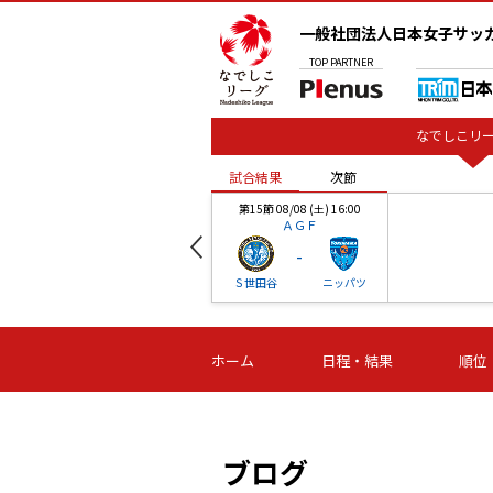
一般社団法人日本女子サッ
TOP
PARTNER
なでしこリー
試合結果
次節
00
第15節 08/08 (土) 16:00
ＡＧＦ
-
ベル
Ｓ世田谷
ニッパツ
試合結果
次節
00
第16節 09/06 (日) 15:00
第16節 09/05 (土) 15:00
第16節 09/05 (
ホーム
日程・結果
順位
津山
ニッパツ
石人の
-
-
-
体大
湯郷ベル
オルカ
ニッパツ
名古屋
静岡
ブログ