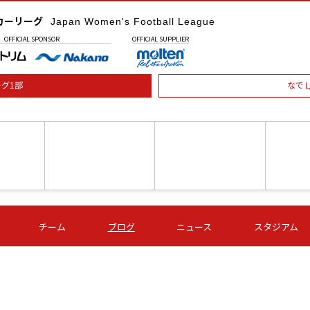
カーリーグ
Japan Women's Football League
OFFICIAL
SPONSOR
OFFICIAL
SUPPLIER
グ1部
なで
土) 15:00
第16節 09/05 (土) 16:00
第16節 09/05 (土) 17:00
第16節 09
チーム
ブログ
ニュース
スタジアム
星
ＡＧＦ
いちご
-
-
愛媛Ｌ
Ｓ世田谷
伊賀ＦＣ
ヴィアマ
Ａハリマ
Ｖ市原Ｌ