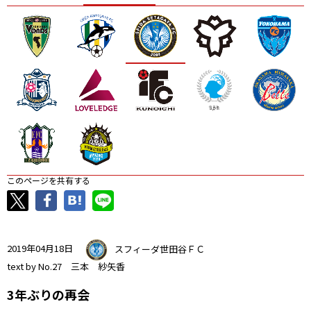
ニッパツ
名古屋
静岡
愛媛Ｌ
このページを共有する
2019年04月18日
スフィーダ世田谷ＦＣ
text by No.27 三本 紗矢香
3年ぶりの再会