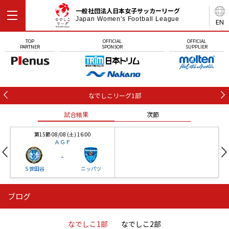
一般社団法人日本女子サッカーリーグ
Japan Women's Football League
EN
TOP
OFFICIAL
OFFICIAL
PARTNER
SPONSOR
SUPPLIER
なでしこリーグ1部
試合結果
次節
第15節 08/08 (土) 16:00
ＡＧＦ
-
Ｓ世田谷
ニッパツ
ブログ
第16節 09/05 (土) 15:00
第16節 09/05 (土) 15:00
試合結果
次節
ニッパツ
石人の星
-
-
なでしこ1部
なでしこ2部