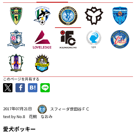
ニッパツ
名古屋
静岡
愛媛Ｌ
このページを共有する
2017年07月21日
スフィーダ世田谷ＦＣ
text by No.8 花桐 なおみ
愛犬ポッキー