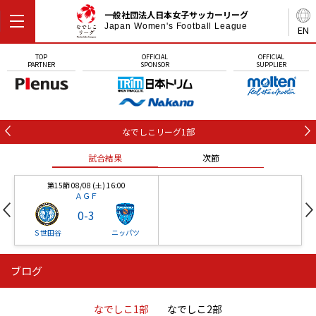
一般社団法人日本女子サッカーリーグ
Japan Women's Football League
EN
TOP
OFFICIAL
OFFICIAL
PARTNER
SPONSOR
SUPPLIER
なでしこリーグ1部
試合結果
次節
第15節 08/08 (土) 16:00
ＡＧＦ
0
-
3
Ｓ世田谷
ニッパツ
ブログ
第16節 09/05 (土) 15:00
第16節 09/05 (土) 15:00
試合結果
次節
ニッパツ
石人の星
-
-
なでしこ1部
なでしこ2部