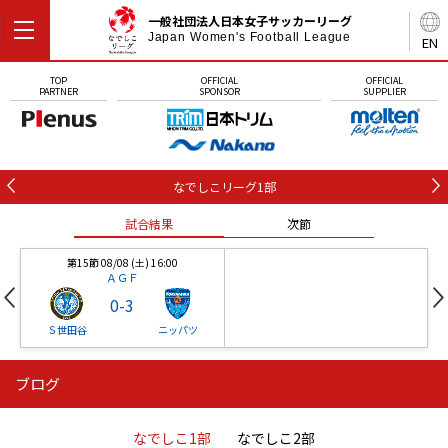
一般社団法人日本女子サッカーリーグ
Japan Women's Football League
EN
TOP
OFFICIAL
OFFICIAL
PARTNER
SPONSOR
SUPPLIER
なでしこリーグ1部
試合結果
次節
第15節 08/08 (土) 16:00
ＡＧＦ
0
-
3
Ｓ世田谷
ニッパツ
ブログ
第16節 09/05 (土) 15:00
第16節 09/05 (土) 15:00
試合結果
次節
ニッパツ
石人の星
-
-
なでしこ1部
なでしこ2部