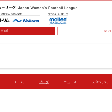
カーリーグ
Japan Women's Football League
OFFICIAL
SPONSOR
OFFICIAL
SUPPLIER
グ1部
なで
土) 15:00
第16節 09/05 (土) 16:00
第16節 09/05 (土) 17:00
第16節 09
チーム
ブログ
ニュース
スタジアム
星
ＡＧＦ
いちご
-
-
愛媛Ｌ
Ｓ世田谷
伊賀ＦＣ
ヴィアマ
Ａハリマ
Ｖ市原Ｌ