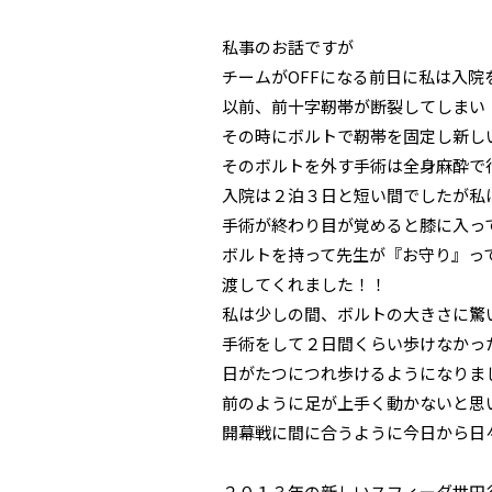
私事のお話ですが
チームがOFFになる前日に私は入院
以前、前十字靭帯が断裂してしまい
その時にボルトで靭帯を固定し新し
そのボルトを外す手術は全身麻酔で
入院は２泊３日と短い間でしたが私
手術が終わり目が覚めると膝に入っ
ボルトを持って先生が『お守り』っ
渡してくれました！！
私は少しの間、ボルトの大きさに驚
手術をして２日間くらい歩けなかっ
日がたつにつれ歩けるようになりま
前のように足が上手く動かないと思
開幕戦に間に合うように今日から日
２０１３年の新しいスフィーダ世田