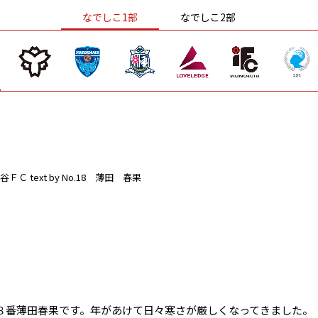
なでしこ1部
なでしこ2部
谷ＦＣ
text by No.18 薄田 春果
８番薄田春果です。年があけて日々寒さが厳しくなってきました。