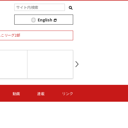
English
しこリーグ2部
第16節 09/05 (土) 15:00
第
ニッパツ
-
ニッパツ
名古屋
/06 (日) 15:00
第16節 09/06 (日) 15:00
第16節 09/05 (土) 15:00
第
動画
連載
リンク
オリプリ
津山
ニッパツ
-
-
-
Ｓ日体大
湯郷ベル
オルカ
ニッパツ
名古屋