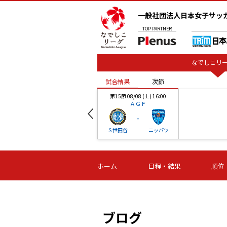
一般社団法人日本女子サッ
TOP
PARTNER
なでしこリー
試合結果
次節
00
第15節 08/08 (土) 16:00
ＡＧＦ
-
ベル
Ｓ世田谷
ニッパツ
試合結果
次節
00
第16節 09/06 (日) 15:00
第16節 09/05 (土) 15:00
第16節 09/05 (
ホーム
日程・結果
順位
津山
ニッパツ
石人の
-
-
-
体大
湯郷ベル
オルカ
ニッパツ
名古屋
静岡
ブログ