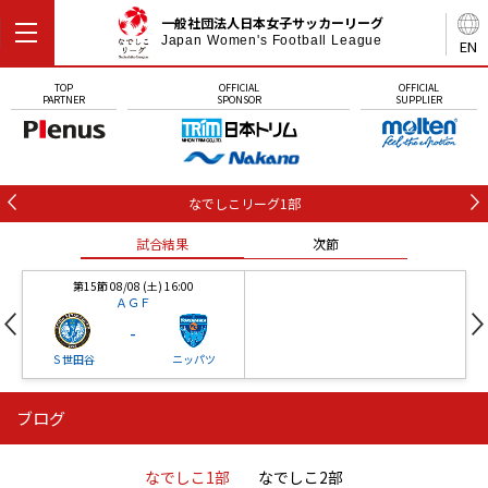
一般社団法人日本女子サッカーリーグ
Japan Women's Football League
EN
TOP
OFFICIAL
OFFICIAL
PARTNER
SPONSOR
SUPPLIER
なでしこリーグ1部
試合結果
次節
第15節 08/08 (土) 16:00
ＡＧＦ
-
Ｓ世田谷
ニッパツ
ブログ
第16節 09/05 (土) 15:00
第16節 09/05 (土) 15:00
試合結果
次節
ニッパツ
石人の星
-
-
なでしこ1部
なでしこ2部