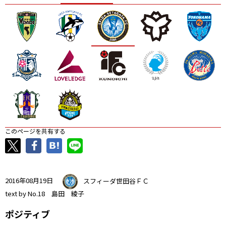
ニッパツ
名古屋
静岡
愛媛Ｌ
このページを共有する
2016年08月19日
スフィーダ世田谷ＦＣ
text by No.18 島田 綾子
ポジティブ