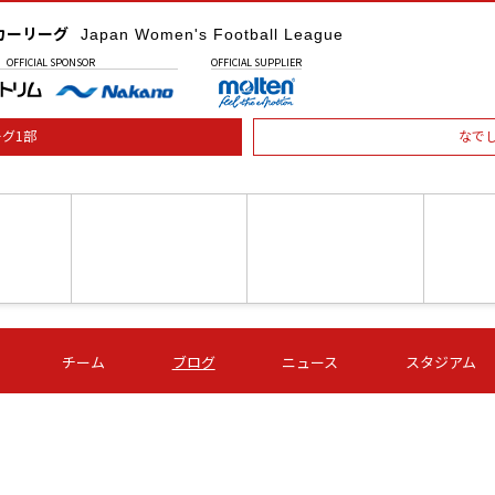
カーリーグ
Japan Women's Football League
OFFICIAL
SPONSOR
OFFICIAL
SUPPLIER
グ1部
なで
土) 15:00
第16節 09/05 (土) 16:00
第16節 09/05 (土) 17:00
第16節 09
チーム
ブログ
ニュース
スタジアム
星
ＡＧＦ
いちご
-
-
愛媛Ｌ
Ｓ世田谷
伊賀ＦＣ
ヴィアマ
Ａハリマ
Ｖ市原Ｌ