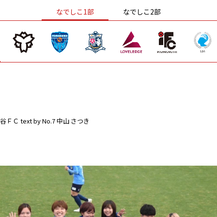
なでしこ1部
なでしこ2部
谷ＦＣ
text by No.7 中山 さつき