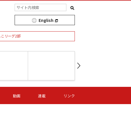
English
しこリーグ2部
第16節 09/05 (土) 15:00
第
ニッパツ
-
ニッパツ
名古屋
/06 (日) 15:00
第16節 09/06 (日) 15:00
第16節 09/05 (土) 15:00
第
動画
連載
リンク
オリプリ
津山
ニッパツ
-
-
-
Ｓ日体大
湯郷ベル
オルカ
ニッパツ
名古屋