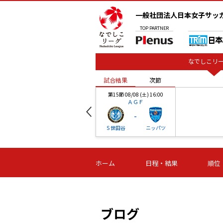
一般社団法人日本女子サッ
TOP
PARTNER
なでしこリー
試合結果
次節
00
第15節 08/08 (土) 16:00
ＡＧＦ
-
ベル
Ｓ世田谷
ニッパツ
試合結果
次節
00
第16節 09/06 (日) 15:00
第16節 09/05 (土) 15:00
第16節 09/05 (
ホーム
日程・結果
順位
津山
ニッパツ
石人の
-
-
-
体大
湯郷ベル
オルカ
ニッパツ
名古屋
静岡
ブログ