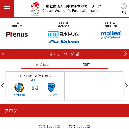
一般社団法人日本女子サッカーリーグ
Japan Women's Football League
EN
TOP
OFFICIAL
OFFICIAL
PARTNER
SPONSOR
SUPPLIER
なでしこリーグ1部
試合結果
次節
第15節 08/08 (土) 16:00
ＡＧＦ
0
-
3
Ｓ世田谷
ニッパツ
ブログ
第16節 09/05 (土) 15:00
第16節 09/05 (土) 15:00
試合結果
次節
ニッパツ
石人の星
-
-
なでしこ1部
なでしこ2部