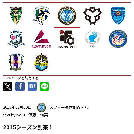
ニッパツ
名古屋
静岡
愛媛Ｌ
このページを共有する
2015年03月20日
スフィーダ世田谷ＦＣ
text by No..13 伊藤 侑菜
2015シーズン到来！