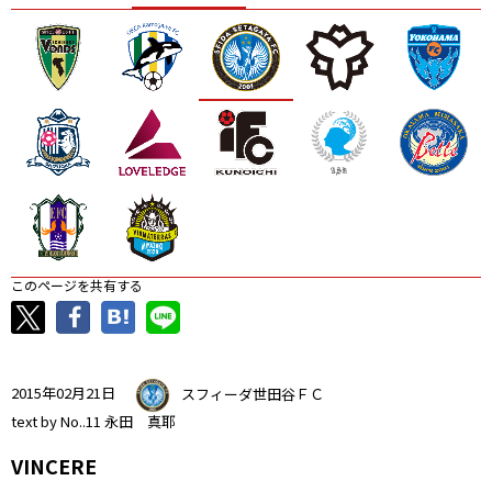
ニッパツ
名古屋
静岡
愛媛Ｌ
このページを共有する
2015年02月21日
スフィーダ世田谷ＦＣ
text by No..11 永田 真耶
VINCERE