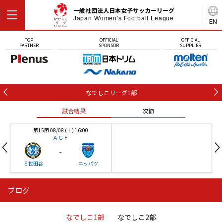
一般社団法人日本女子サッカーリーグ
Japan Women's Football League
EN
TOP
OFFICIAL
OFFICIAL
PARTNER
SPONSOR
SUPPLIER
なでしこリーグ1部
試合結果
次節
第15節 08/08 (土) 16:00
ＡＧＦ
-
Ｓ世田谷
ニッパツ
ブログ
第16節 09/05 (土) 15:00
第16節 09/05 (土) 15:00
試合結果
次節
ニッパツ
石人の星
-
-
なでしこ1部
なでしこ2部