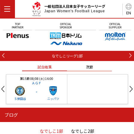
一般社団法人日本女子サッカーリーグ
Japan Women's Football League
EN
TOP
OFFICIAL
OFFICIAL
PARTNER
SPONSOR
SUPPLIER
なでしこリーグ1部
試合結果
次節
第15節 08/08 (土) 16:00
ＡＧＦ
-
Ｓ世田谷
ニッパツ
ブログ
第16節 09/05 (土) 15:00
第16節 09/05 (土) 15:00
試合結果
次節
ニッパツ
石人の星
-
-
なでしこ1部
なでしこ2部