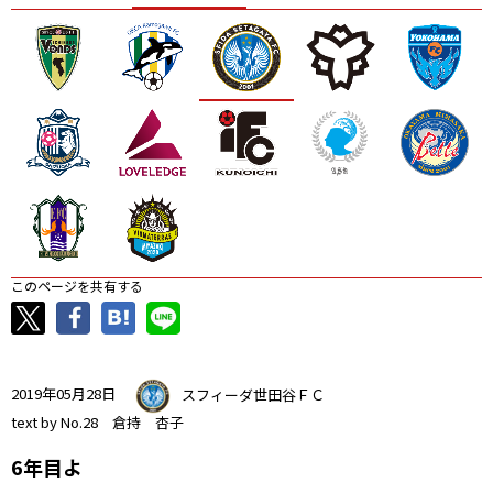
ニッパツ
名古屋
静岡
愛媛Ｌ
このページを共有する
2019年05月28日
スフィーダ世田谷ＦＣ
text by No.28 倉持 杏子
6年目よ