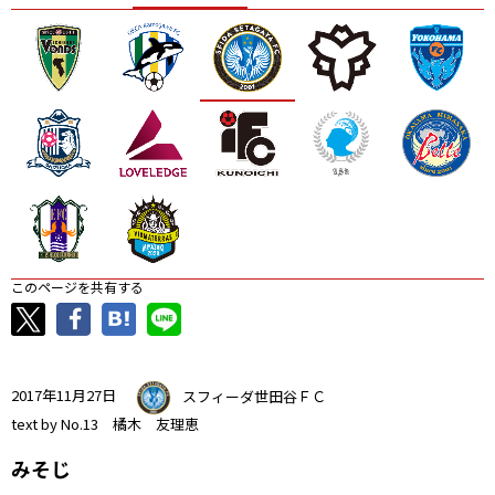
ニッパツ
名古屋
静岡
愛媛Ｌ
このページを共有する
2017年11月27日
スフィーダ世田谷ＦＣ
text by No.13 橘木 友理恵
みそじ