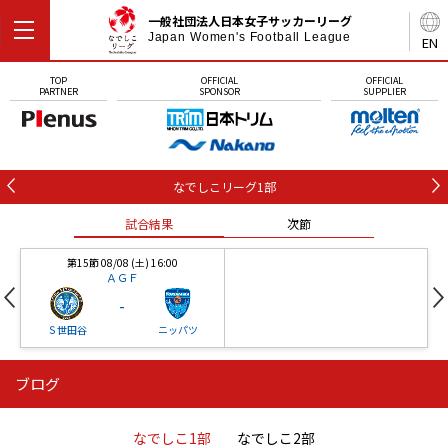
一般社団法人日本女子サッカーリーグ
Japan Women's Football League
EN
TOP
OFFICIAL
OFFICIAL
PARTNER
SPONSOR
SUPPLIER
なでしこリーグ1部
試合結果
次節
第15節 08/08 (土) 16:00
ＡＧＦ
-
Ｓ世田谷
ニッパツ
ブログ
第16節 09/05 (土) 15:00
第16節 09/05 (土) 15:00
試合結果
次節
ニッパツ
石人の星
-
-
なでしこ1部
なでしこ2部