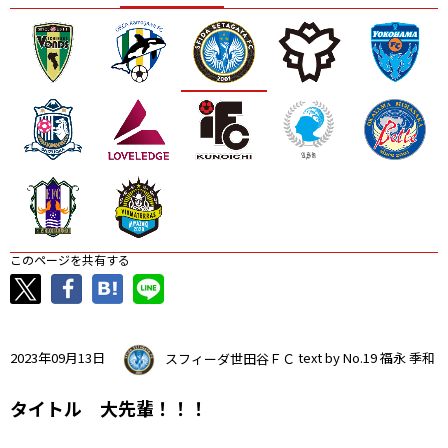
ニッパツ
名古屋
静岡
愛媛Ｌ
このページを共有する
2023年09月13日
スフィーダ世田谷ＦＣ
text by No.19 福永 季和
タイトル 大先輩！！！