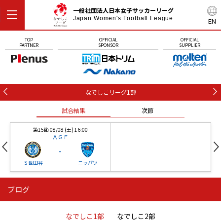
一般社団法人日本女子サッカーリーグ
Japan Women's Football League
EN
TOP
OFFICIAL
OFFICIAL
PARTNER
SPONSOR
SUPPLIER
なでしこリーグ1部
試合結果
次節
第15節 08/08 (土) 16:00
ＡＧＦ
-
Ｓ世田谷
ニッパツ
ブログ
第16節 09/05 (土) 15:00
第16節 09/05 (土) 15:00
試合結果
次節
ニッパツ
石人の星
-
-
なでしこ1部
なでしこ2部