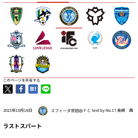
ニッパツ
名古屋
静岡
愛媛Ｌ
このページを共有する
2015年10月16日
スフィーダ世田谷ＦＣ
text by No.17 長崎 茜
ラストスパート