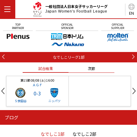
一般社団法人日本女子サッカーリーグ
Japan Women's Football League
EN
TOP
OFFICIAL
OFFICIAL
PARTNER
SPONSOR
SUPPLIER
なでしこリーグ1部
試合結果
次節
第15節 08/08 (土) 16:00
ＡＧＦ
0
-
3
Ｓ世田谷
ニッパツ
ブログ
第16節 09/05 (土) 15:00
第16節 09/05 (土) 15:00
試合結果
次節
ニッパツ
石人の星
-
-
なでしこ1部
なでしこ2部