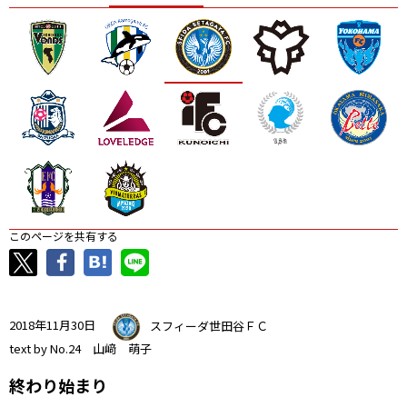
ニッパツ
名古屋
静岡
愛媛Ｌ
このページを共有する
2018年11月30日
スフィーダ世田谷ＦＣ
text by No.24 山﨑 萌子
終わり始まり