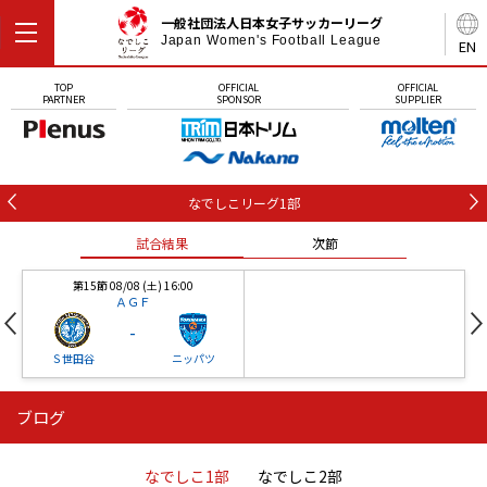
一般社団法人日本女子サッカーリーグ
Japan Women's Football League
EN
TOP
OFFICIAL
OFFICIAL
PARTNER
SPONSOR
SUPPLIER
なでしこリーグ1部
試合結果
次節
第15節 08/08 (土) 16:00
ＡＧＦ
-
Ｓ世田谷
ニッパツ
ブログ
第16節 09/05 (土) 15:00
第16節 09/05 (土) 15:00
試合結果
次節
ニッパツ
石人の星
-
-
なでしこ1部
なでしこ2部