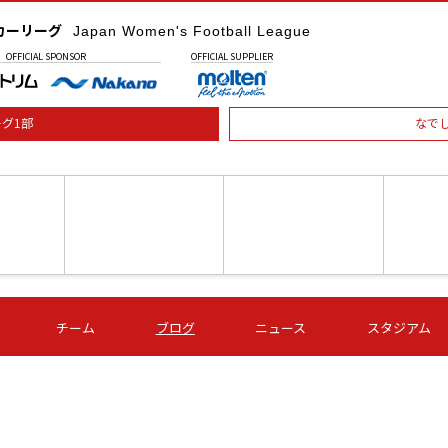
カーリーグ
Japan Women's Football League
OFFICIAL
SPONSOR
OFFICIAL
SUPPLIER
グ1部
なで
土) 15:00
第16節 09/05 (土) 16:00
第16節 09/05 (土) 17:00
第16節 09
チーム
ブログ
ニュース
スタジアム
星
ＡＧＦ
いちご
-
-
愛媛Ｌ
Ｓ世田谷
伊賀ＦＣ
ヴィアマ
Ａハリマ
Ｖ市原Ｌ