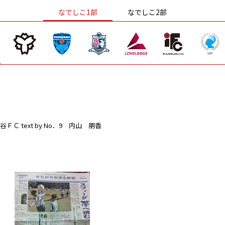
なでしこ1部
なでしこ2部
谷ＦＣ
text by No．9 内山 朋香