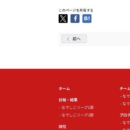
このページを共有する
前へ
ホーム
チー
なで
日程・結果
なで
なでしこリーグ1部
なでしこリーグ2部
ブロ
なで
順位
なで