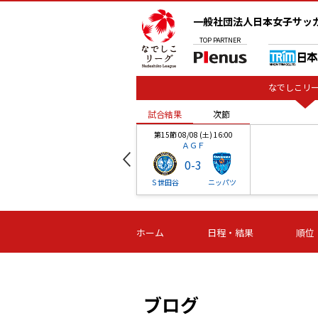
一般社団法人日本女子サッ
TOP
PARTNER
なでしこリー
試合結果
次節
00
第15節 08/08 (土) 16:00
ＡＧＦ
0
-
3
ベル
Ｓ世田谷
ニッパツ
試合結果
次節
00
第16節 09/06 (日) 15:00
第16節 09/05 (土) 15:00
第16節 09/05 (
ホーム
日程・結果
順位
津山
ニッパツ
石人の
-
-
-
体大
湯郷ベル
オルカ
ニッパツ
名古屋
静岡
ブログ