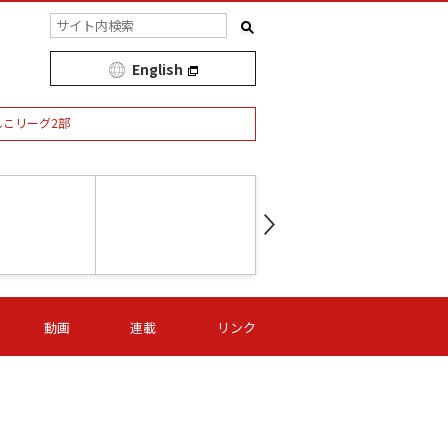
English
しこリーグ2部
第16節 09/05 (土) 15:00
第
ニッパツ
-
ニッパツ
名古屋
/06 (日) 15:00
第16節 09/06 (日) 15:00
第16節 09/05 (土) 15:00
第
動画
連載
リンク
オリプリ
津山
ニッパツ
-
-
-
Ｓ日体大
湯郷ベル
オルカ
ニッパツ
名古屋