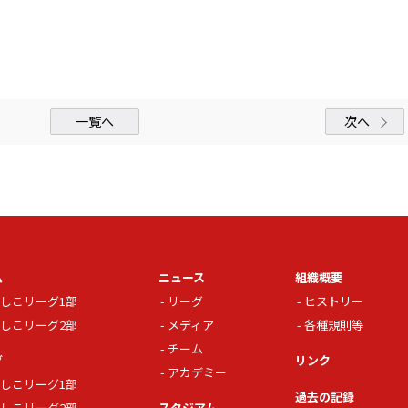
一覧へ
次へ
ム
ニュース
組織概要
しこリーグ1部
リーグ
ヒストリー
しこリーグ2部
メディア
各種規則等
チーム
グ
リンク
アカデミー
しこリーグ1部
過去の記録
しこリーグ2部
スタジアム