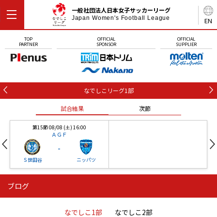
一般社団法人日本女子サッカーリーグ
Japan Women's Football League
EN
TOP
OFFICIAL
OFFICIAL
PARTNER
SPONSOR
SUPPLIER
なでしこリーグ1部
試合結果
次節
第15節 08/08 (土) 16:00
ＡＧＦ
-
Ｓ世田谷
ニッパツ
ブログ
第16節 09/05 (土) 15:00
第16節 09/05 (土) 15:00
試合結果
次節
ニッパツ
石人の星
-
-
なでしこ1部
なでしこ2部