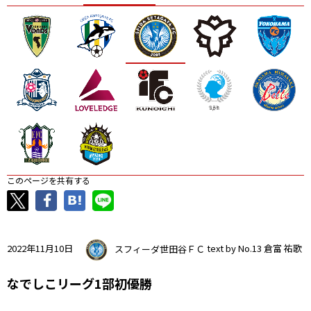
ニッパツ
名古屋
静岡
愛媛Ｌ
このページを共有する
2022年11月10日
スフィーダ世田谷ＦＣ
text by No.13 倉富 祐歌
なでしこリーグ1部初優勝