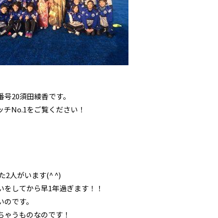
号20須田綾香です。
チNo.1をご覧ください！
人がいます(^ ^)
いをしてから早1年過ぎます！！
いのです。
ちゃうものなのです！