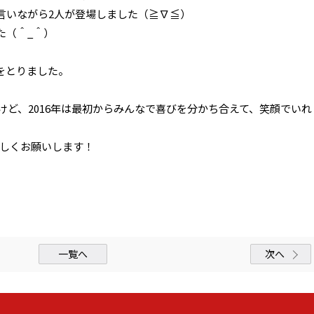
言いながら2人が登場しました（≧∇≦）
た（＾_＾）
をとりました。
すけど、2016年は最初からみんなで喜びを分かち合えて、笑顔でいれ
ろしくお願いします！
一覧へ
次へ