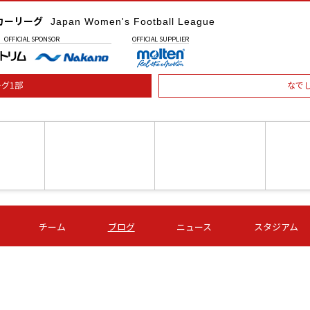
カーリーグ
Japan Women's Football League
OFFICIAL
SPONSOR
OFFICIAL
SUPPLIER
グ1部
なで
土) 15:00
第16節 09/05 (土) 16:00
第16節 09/05 (土) 17:00
第16節 09
チーム
ブログ
ニュース
スタジアム
星
ＡＧＦ
いちご
-
-
愛媛Ｌ
Ｓ世田谷
伊賀ＦＣ
ヴィアマ
Ａハリマ
Ｖ市原Ｌ