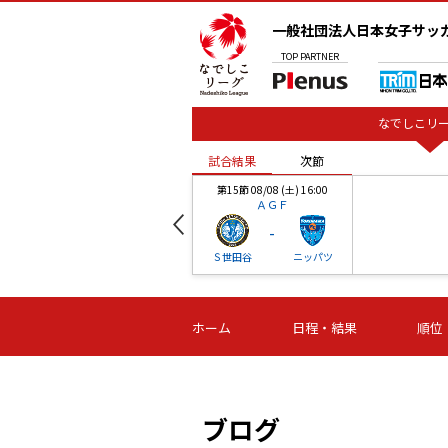
一般社団法人日本女子サッ
TOP
PARTNER
なでしこリー
試合結果
次節
00
第15節 08/08 (土) 16:00
ＡＧＦ
-
ベル
Ｓ世田谷
ニッパツ
試合結果
次節
00
第16節 09/06 (日) 15:00
第16節 09/05 (土) 15:00
第16節 09/05 (
ホーム
日程・結果
順位
津山
ニッパツ
石人の
-
-
-
体大
湯郷ベル
オルカ
ニッパツ
名古屋
静岡
ブログ