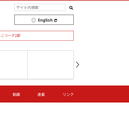
English
しこリーグ2部
第16節 09/05 (土) 15:00
第
ニッパツ
-
ニッパツ
名古屋
/06 (日) 15:00
第16節 09/06 (日) 15:00
第16節 09/05 (土) 15:00
第
動画
連載
リンク
オリプリ
津山
ニッパツ
-
-
-
Ｓ日体大
湯郷ベル
オルカ
ニッパツ
名古屋